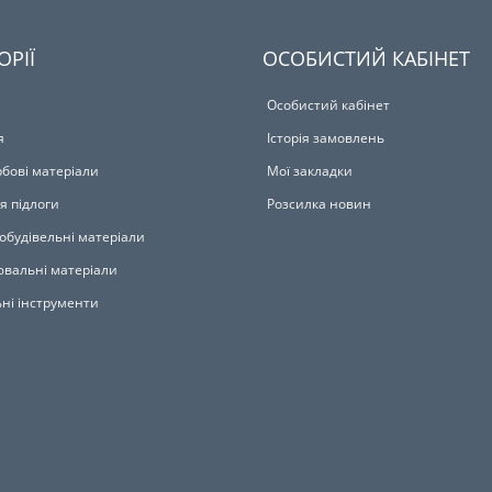
ОРІЇ
ОСОБИСТИЙ КАБІНЕТ
Особистий кабінет
я
Історія замовлень
бові матеріали
Мої закладки
я підлоги
Розсилка новин
обудівельні матеріали
вальні матеріали
ьні інструменти