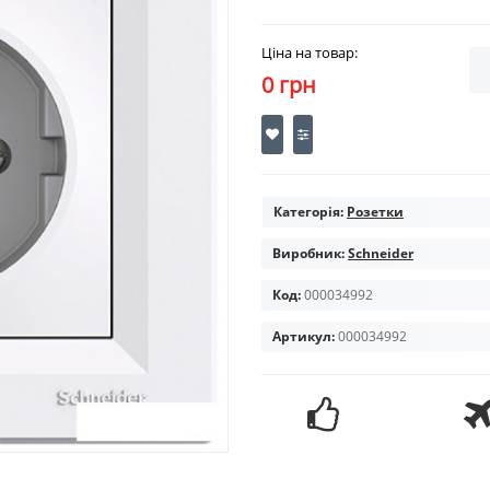
Ціна на товар:
0 грн
Категорія:
Розетки
Виробник:
Schneider
Код:
000034992
Артикул:
000034992