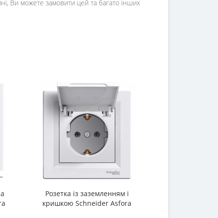
ні, Ви можете замовити цей та багато інших
ла
Розетка із заземленням і
VIKO Carmen
ra
кришкою Schneider Asfora
зазем