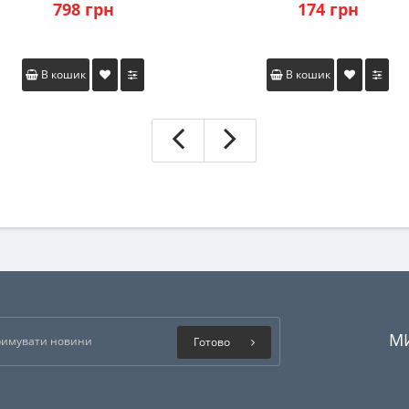
798 грн
174 грн
В кошик
В кошик
М
Готово