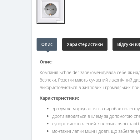
Опис
Характеристики
Відгуки (0)
Опис:
Компанія Schneider зарекомендувала себе як над
безпеки. Розетки мають сучасний лаконічний диза
використовуються в житлових і громадських пр
Характеристики:
зрозуміле маркування на виробах полегшу
дроти вводяться в клему за допомогою с
супорт виготовлений з нержавіючої сталі і 
монтажні лапки міцні і довгі, що забезпечу