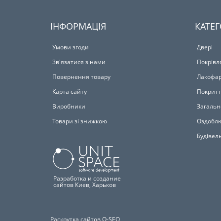
ІНФОРМАЦІЯ
КАТЕГ
Умови згоди
Двері
Зв'язатися з нами
Покрівл
Повернення товару
Лакофар
Карта сайту
Покритт
Виробники
Загальн
Товари зі знижкою
Оздоблю
Будівел
Разработка и создание
сайтов Киев, Харьков
Раскрутка сайтов Q-SEO