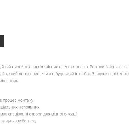
ійний виробник високоякісних електротоварів. Розетки Asfora не ст
йн, який легко впишеться в будь-який інтер'єр. Завдяки своїй зносо
иміщеннях.
є процес монтажу
пеціальних напрямних
має спеціальні отвори для міцної фіксації
є додаткову безпеку