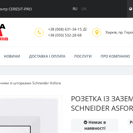
ентр CERESIT-PRO
RU
UA
+38 (068) 631-34-15,
Харків, пр. Геро
+38 (050) 532-28-68
НОВИНИ
ДОСТАВКА І ОПЛАТА
ПОСЛУГИ
ПРО КОМПАНІЮ
нням зі шторками Schneider Asfora
РОЗЕТКА ІЗ ЗАЗ
SCHNEIDER ASFO
Немає в
Р
наявності