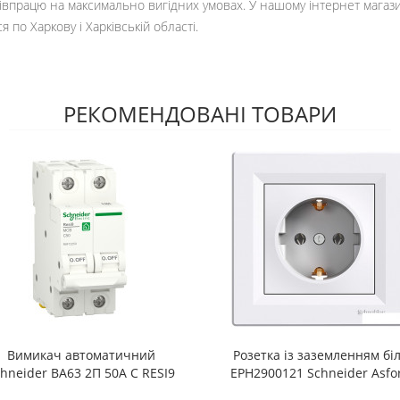
івпрацю на максимально вигідних умовах. У нашому інтернет магази
 по Харкову і Харківській області.
РЕКОМЕНДОВАНІ ТОВАРИ
Вимикач автоматичний
Розетка із заземленням бі
chneider ВА63 2П 50А С RESI9
EPH2900121 Schneider Asfo