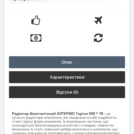
Опис
Характеристики
Відгуки (0)
Радіатор біметалічний АЛТЕРМО Торіно 500 * 78 -
це
сучасні радіатори опалення, які поєднали в собі надійність
сталі і красу форм алюмінію. Їх внутрішня частина, що
знаходиться безпосередньо в контакті з водою, повністю
виконана зі сталі, зовнішні ребра виконано з алюмінію, що
служить для кращої тепловіддачі, і надає елегантний вигляд.