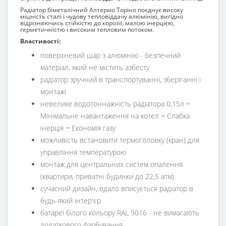
Радіатор біметалічний Алтермо Торіно поєднує високу
міцність сталі і чудову тепловіддачу алюмінію, вигідно
відрізняючись стійкістю до корозії, малою інерцією,
герметичністю і високим тепловим потоком.
Властивості:
поверхневий шар з алюмінію - безпечний
матеріал, який не містить азбесту
радіатор зручний в транспортуванні, зберіганні і
монтажі
невелике водотоннажність радіатора 0,15л =
Мінімальне навантаження на котел = Слабка
інерція = Економія газу
можливість встановити термоголовку (кран) для
управління температурою
монтаж для центральних систем опалення
(квартири, приватні будинки до 22,5 атм)
сучасний дизайн, вдало вписується радіатор в
будь-який інтер'єр
батареї білого кольору RAL 9016 - не вимагають
додаткового фарбування