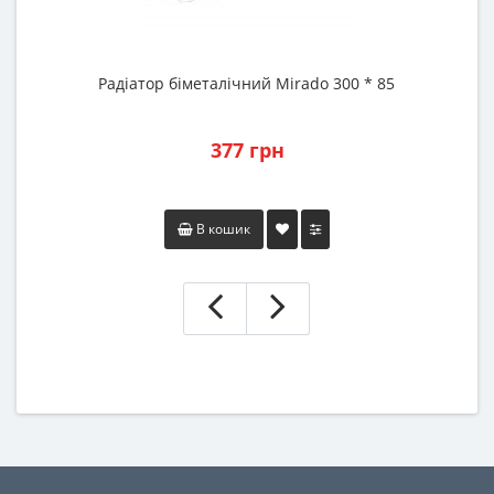
Радіатор біметалічний Mirado 300 * 85
Р
377 грн
В кошик