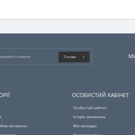
М
Готово
ОРІЇ
ОСОБИСТИЙ КАБІНЕТ
Особистий кабінет
я
Історія замовлень
бові матеріали
Мої закладки
я підлоги
Розсилка новин