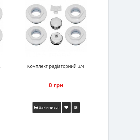
2
Комплект радіаторний 3/4
Кріплення для
0 грн
17 
Закінчився
В коши