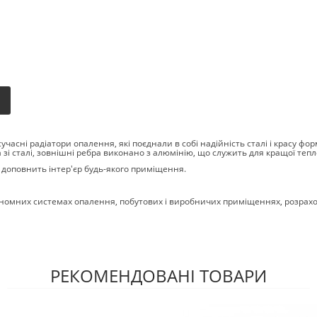
сучасні радіатори опалення, які поєднали в собі надійність сталі і красу ф
зі сталі, зовнішні ребра виконано з алюмінію, що служить для кращої тепло
 доповнить інтер'єр будь-якого приміщення.
омних системах опалення, побутових і виробничих приміщеннях, розрахова
РЕКОМЕНДОВАНІ ТОВАРИ