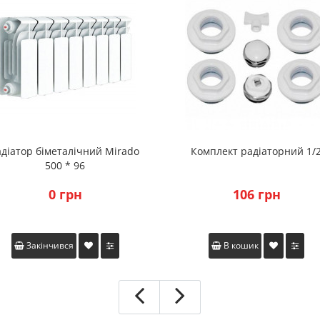
адіатор біметалічний Mirado
Комплект радіаторний 1/
500 * 96
0 грн
106 грн
Закінчився
В кошик