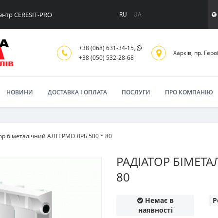
ентр CERESIT-PRO
RU
UA
+38 (068) 631-34-15,
Харків, пр. Геро
+38 (050) 532-28-68
НОВИНИ
ДОСТАВКА І ОПЛАТА
ПОСЛУГИ
ПРО КОМПАНІЮ
ор біметалічний АЛТЕРМО ЛРБ 500 * 80
РАДІАТОР БІМЕТА
80
Немає в
Р
наявності