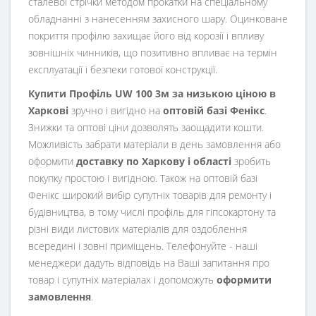
сталевої стрічки методом прокатки на спеціальному
обладнанні з нанесенням захисного шару. Оцинковане
покриття профілю захищає його від корозії і впливу
зовнішніх чинників, що позитивно впливає на термін
експлуатації і безпеки готової конструкції.
Купити Профіль UW 100 3м за низькою ціною в
Харкові
зручно і вигідно на
оптовій базі Фенікс
.
Знижки та оптові ціни дозволять заощадити кошти.
Можливість забрати матеріали в день замовлення або
оформити
доставку по Харкову і області
зробить
покупку простою і вигідною. Також на оптовій базі
Фенікс широкий вибір супутніх товарів для ремонту і
будівництва, в тому числі профіль для гіпсокартону та
різні види листових матеріалів для оздоблення
всередині і зовні приміщень. Телефонуйте - наші
менеджери дадуть відповідь на Ваші запитання про
товар і супутніх матеріалах і допоможуть
оформити
замовлення
.