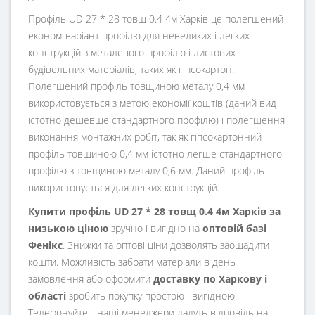
Профіль UD 27 * 28 товщ 0.4 4м Харків це полегшений
економ-варіант профілю для невеликих і легких
конструкцій з металевого профілю і листових
будівельних матеріалів, таких як гіпсокартон.
Полегшений профіль товщиною металу 0,4 мм
використовується з метою економії коштів (даний вид
істотно дешевше стандартного профілю) і полегшення
виконання монтажних робіт, так як гіпсокартонний
профіль товщиною 0,4 мм істотно легше стандартного
профілю з товщиною металу 0,6 мм. Даний профіль
використовується для легких конструкцій.
Купити профіль UD 27 * 28 товщ 0.4 4м Харків за
низькою ціною
зручно і вигідно на
оптовій базі
Фенікс
. Знижки та оптові ціни дозволять заощадити
кошти. Можливість забрати матеріали в день
замовлення або оформити
доставку по Харкову і
області
зробить покупку простою і вигідною.
Телефонуйте - наші менеджери дадуть відповідь на