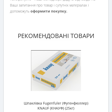
Ваші запитання про товар і супутніх матеріалах і
допоможуть
оформити покупку.
РЕКОМЕНДОВАНІ ТОВАРИ
Шпаклівка Fugenfuler (Фугенфюллер)
П
KNAUF (КНАУФ) (25кг)