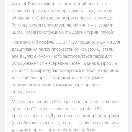
Харкові. Виготовляють гіпсокартонний профіль зі
сталевої стрічки методом прокатки на спеціальному
обладнанні. Оцинковане покриття профілю захищає
його від корозії і впливу зовнішніх чинників, завдяки
цьому готові конструкції мають довгий термін служби.
Призначений профіль UD 27 * 28 товщиною 0,4 мм для
влаштування легкої гіпсокартонної конструкції стелі,
але в цілях економії часто застосовується також для
облицювання стін всередині і зовні будинків. Профіль
UD для гіпсокартону застосовується в якості напрямних
для стоєчних профілів, а також для влаштування
перемичок між ними в каркасах перегородок і
облицювань.
Монтується профіль UD в парі з поперечним стельових
профілем CD, який вставляється в профіль UD.
Кріпиться профіль УД до стіни по периметру конструкції
(при облицюванні стін - до стелі і на підлозі) дюбелями,
для яких в профілі виконані отвори по 8 мм.