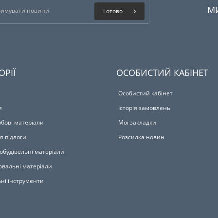
М
Готово
ОРІЇ
ОСОБИСТИЙ КАБІНЕТ
Особистий кабінет
я
Історія замовлень
бові матеріали
Мої закладки
я підлоги
Розсилка новин
обудівельні матеріали
вальні матеріали
ьні інструменти