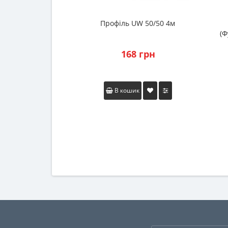
Профіль UW 50/50 4м
(Ф
168 грн
В кошик