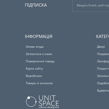
ПІДПИСКА
ІНФОРМАЦІЯ
КАТЕГ
Умови згоди
Двері
Зв'язатися з нами
Покрівл
Повернення товару
Лакофар
Карта сайту
Покритт
Виробники
Загальн
Товари зі знижкою
Оздоблю
Будівел