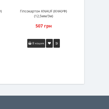
)
Гіпсокартон KNAUF (КНАУФ)
Стрічка зв
(12,5мм/3м)
Дихтунг 3
507 грн
146
В кошик
В коши