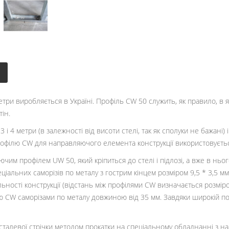
ри виробляється в Україні. Профіль CW 50 служить, як правило, в я
ін.
4 метри (в залежності від висоти стелі, так як сполуки не бажані) 
 профілю CW для направляючого елемента конструкції використовуєть
чим профілем UW 50, який кріпиться до стелі і підлозі, а вже в ньог
іальних саморізів по металу з гострим кінцем розміром 9,5 * 3,5 м
льності конструкції (відстань між профілями CW визначається розміро
ю CW саморізами по металу довжиною від 35 мм. Завдяки широкій по
 сталевої стрічки методом прокатки на спеціальному обладнанні з 