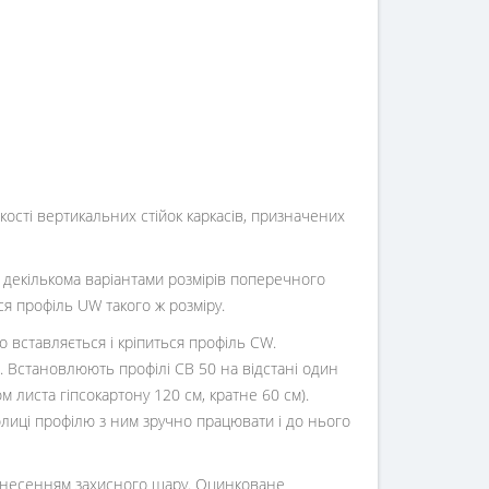
кості вертикальних стійок каркасів, призначених
і декількома варіантами розмірів поперечного
ся профіль UW такого ж розміру.
о вставляється і кріпиться профіль CW.
м. Встановлюють профілі СВ 50 на відстані один
м листа гіпсокартону 120 см, кратне 60 см).
лиці профілю з ним зручно працювати і до нього
нанесенням захисного шару. Оцинковане