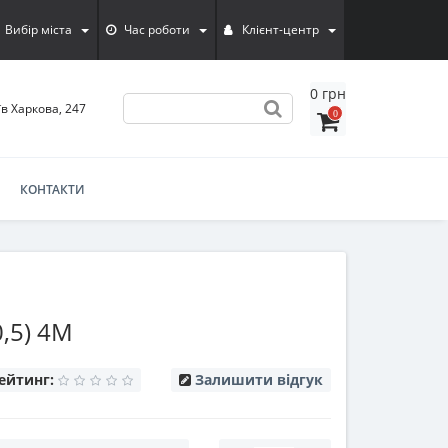
Вибір міста
Час роботи
Клієнт-центр
0 грн
їв Харкова, 247
0
КОНТАКТИ
,5) 4М
ейтинг:
Залишити відгук