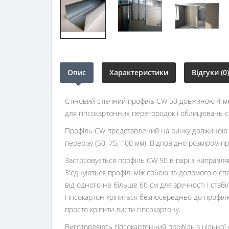
Опис
Характеристики
Відгуки (0)
Стіновий стієчний профіль CW 50 довжиною 4 мет
для гіпсокартонних перегородок і облицювань ст
Профіль CW представлений на ринку довжиною 3 і 
перерізу (50, 75, 100 мм). Відповідно розміром
Застосовується профіль CW 50 в парі з направляю
З'єднуються профілі між собою за допомогою спец
від одного не більше 60 см для зручності і стабі
Гіпсокартон кріпиться безпосередньо до профіл
просто кріпити листи гіпсокартону.
Виготовляють гіпсокартонний профіль з цільної