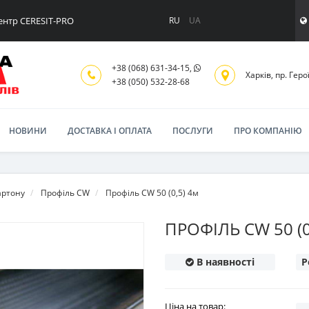
ентр CERESIT-PRO
RU
UA
+38 (068) 631-34-15,
Харків, пр. Геро
+38 (050) 532-28-68
НОВИНИ
ДОСТАВКА І ОПЛАТА
ПОСЛУГИ
ПРО КОМПАНІЮ
артону
Профіль CW
Профіль CW 50 (0,5) 4м
ПРОФІЛЬ CW 50 (0
В наявності
Р
Ціна на товар: