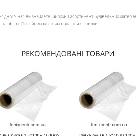
 вигідно! У нас ви знайдете широкий асортимент будівельних матері
 на об'єкт. Постійним клієнтам надаються знижки!
РЕКОМЕНДОВАНІ ТОВАРИ
лівка рукав 1,5*100м 100мкр
Плівка рукав 1,5*100м 140м