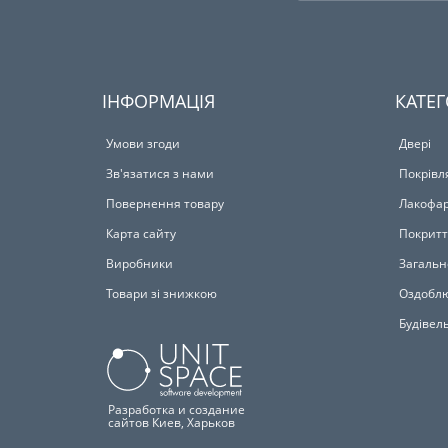
ІНФОРМАЦІЯ
КАТЕГ
Умови згоди
Двері
Зв'язатися з нами
Покрівл
Повернення товару
Лакофар
Карта сайту
Покритт
Виробники
Загальн
Товари зі знижкою
Оздоблю
Будівел
Разработка и создание
сайтов Киев, Харьков