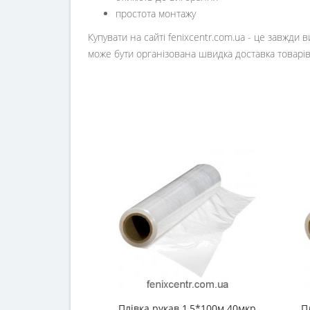
простота монтажу
Купувати на сайті fenixcentr.com.ua - це завжди
може бути організована швидка доставка товарів
Плівка рукав 1,5*100м 40мкр
П