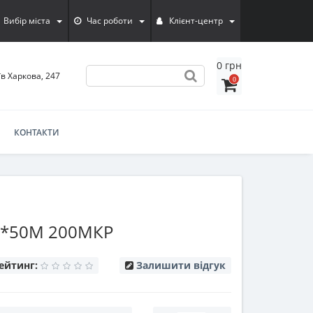
Вибір міста
Час роботи
Клієнт-центр
0 грн
їв Харкова, 247
0
КОНТАКТИ
5*50М 200МКР
ейтинг:
Залишити відгук