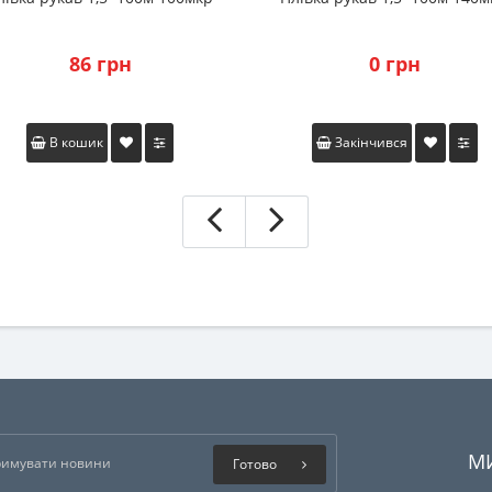
86 грн
0 грн
В кошик
Закінчився
М
Готово