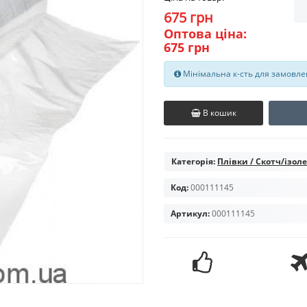
675 грн
Оптова ціна:
675 грн
Мінімальна к-сть для замовлен
В кошик
Категорія:
Плівки / Скотч/ізол
Код:
000111145
Артикул:
000111145