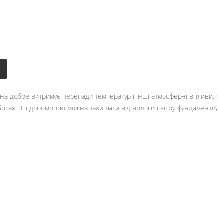
она добре витримує перепади температур і інші атмосферні впливи. П
ах. З її допомогою можна захищати від вологи і вітру фундаменти, ст