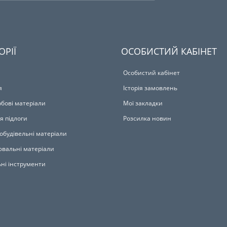
ОРІЇ
ОСОБИСТИЙ КАБІНЕТ
Особистий кабінет
я
Історія замовлень
бові матеріали
Мої закладки
я підлоги
Розсилка новин
обудівельні матеріали
вальні матеріали
ьні інструменти