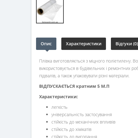
Опис
Характеристики
Відгуки (0)
Плівка виготовляється з міцного поліетилену. В
використовується в будівельних і ремонтних робот
підвалів, а також упаковувати різні матеріали.
ВІДПУСКАЄТЬСЯ кратним 5 М.П
Характеристики:
легкість
універсальність застосування
стійкість до механічних впливів
стійкість до хімікатів
стійкість до вигорання