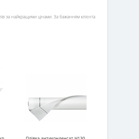
алів за найкращими цінами. За бажанням клієнта
кр
Плівка антиконденсат Н130
Плівка рукав 