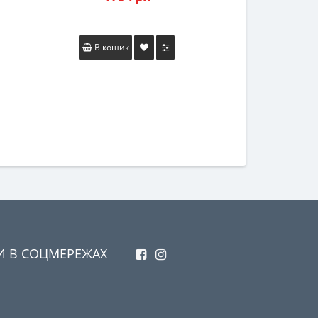
В кошик
В коши
И В СОЦМЕРЕЖАХ