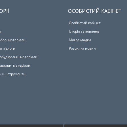
ОРІЇ
ОСОБИСТИЙ КАБІНЕТ
Особистий кабінет
я
Історія замовлень
бові матеріали
Мої закладки
я підлоги
Розсилка новин
обудівельні матеріали
вальні матеріали
ьні інструменти