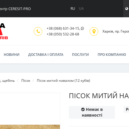
ентр CERESIT-PRO
RU
UA
+38 (068) 631-34-15,
Харків, пр. Геро
+38 (050) 532-28-68
НОВИНИ
ДОСТАВКА І ОПЛАТА
ПОСЛУГИ
ПРО КОМПАНІЮ
к, щебінь
Пісок
Пісок митий навалом (12 кубів)
ПІСОК МИТИЙ НА
Немає в
Р
наявності