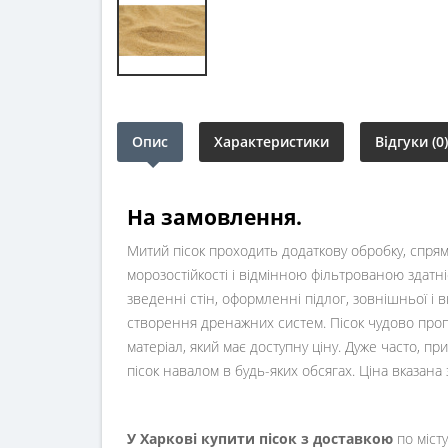
Опис
Характеристики
Відгуки (0)
На замовлення.
Митий пісок проходить додаткову обробку, спря
морозостійкості і відмінною фільтрованою здатні
зведенні стін, оформленні підлог, зовнішньої і 
створення дренажних систем. Пісок чудово пропу
матеріал, який має доступну ціну. Дуже часто, п
пісок навалом в будь-яких обсягах. Ціна вказана
У Харкові купити пісок з доставкою
по місту