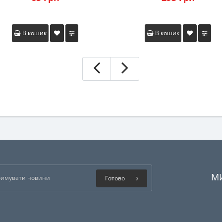
В кошик
В кошик
М
Готово