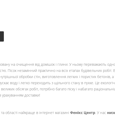
мовану на очищення від домішок і глини. У ньому переважають одн
стю. Пісок незамінний практично на всіх етапах будівельних робіт. 
внутрішньої обробки стін, виготовлення легких і пористих бетонів,
скає воду і легко переходить з щільного стану в пухке. Це екологі
ри великих обсягах робіт, потрібно багато піску і набагато раціонал
 з урахуванням доставки!
 та області найкраще в інтернет магазині
Фенікс Центр
. У нас
низ