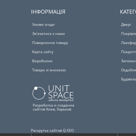
ІНФОРМАЦІЯ
КАТЕГ
Умови згоди
Двері
Зв'язатися з нами
Покрівл
Повернення товару
Лакофар
Карта сайту
Покритт
Виробники
Загальн
Товари зі знижкою
Оздоблю
Будівел
Разработка и создание
сайтов Киев, Харьков
Раскрутка сайтов Q-SEO