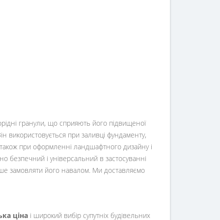
орідні гранули, що сприяють його підвищеної
Він використовується при заливці фундаменту,
 а також при оформленні ландшафтного дизайну і
чно безпечний і універсальний в застосуванні
ьніше замовляти його навалом. Ми доставляємо
ька ціна
і широкий вибір супутніх будівельних