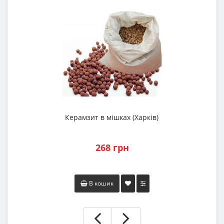
Керамзит в мішках (Харків)
С
268 грн
В кошик