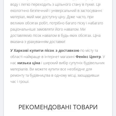
воду і легко переходить з щільного стану в пухке. Це
екологічно безпечний і універсальний в застосуванні
матеріал, який має доступну ціну. Дуже часто, при
великих обсягах робіт, потрібно багато піску і набагато
раціональніше замовляти його навалом. Ми
доставляємо пісок навалом в будь-яких обсягах. Ціна
вказана з урахуванням доставки!
У Харкові купити пісок з доставкою
по місту та
області найкраще в інтернет магазині
Фенікс Центр
. У
нас
низька ціна
і широкий вибір супутніх будівельних
матеріалів. Ви можете купити все необхідне для
ремонту та будівництва в одному місці, заощадивши
час і гроші.
РЕКОМЕНДОВАНІ ТОВАРИ