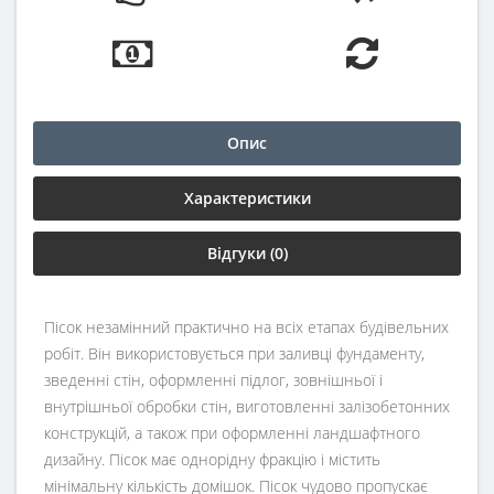
Опис
Характеристики
Відгуки (0)
Пісок незамінний практично на всіх етапах будівельних
робіт. Він використовується при заливці фундаменту,
зведенні стін, оформленні підлог, зовнішньої і
внутрішньої обробки стін, виготовленні залізобетонних
конструкцій, а також при оформленні ландшафтного
дизайну. Пісок має однорідну фракцію і містить
мінімальну кількість домішок. Пісок чудово пропускає