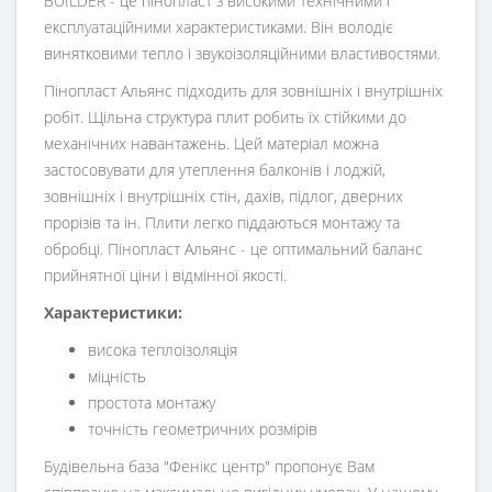
BUILDER - це пінопласт з високими технічними і
експлуатаційними характеристиками. Він володіє
винятковими тепло і звукоізоляційними властивостями.
Пінопласт Альянс підходить для зовнішніх і внутрішніх
робіт. Щільна структура плит робить їх стійкими до
механічних навантажень. Цей матеріал можна
застосовувати для утеплення балконів і лоджій,
зовнішніх і внутрішніх стін, дахів, підлог, дверних
прорізів та ін. Плити легко піддаються монтажу та
обробці. Пінопласт Альянс - це оптимальний баланс
прийнятної ціни і відмінної якості.
Характеристики:
висока теплоізоляція
міцність
простота монтажу
точність геометричних розмірів
Будівельна база "Фенікс центр" пропонує Вам