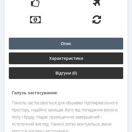
Опис
Характеристики
Відгуки (0)
Галузь застосування:
Панель застосовується для обшивки підпокрівельного
простору, надійно захищає його від попадання вологи,
пилу і бруду. Надає приміщенню завершений і
естетичний вигляд. Панелі легко монтуються, вони
прості в догляді і експлуатації.