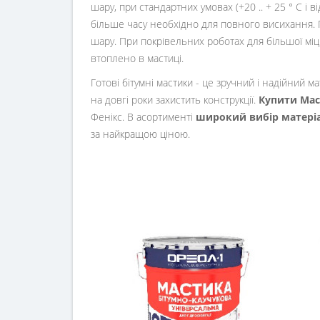
шару, при стандартних умовах (+20 .. + 25 ° С 
більше часу необхідно для повного висихання. 
шару. При покрівельних роботах для більшої міц
втоплено в мастиці.
Готові бітумні мастики - це зручний і надійний м
на довгі роки захистить конструкції.
Купити Мас
Фенікс. В асортименті
широкий вибір матеріал
за найкращою ціною.