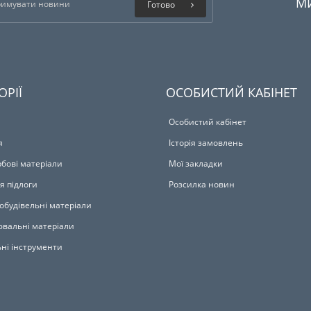
М
Готово
ОРІЇ
ОСОБИСТИЙ КАБІНЕТ
Особистий кабінет
я
Історія замовлень
бові матеріали
Мої закладки
я підлоги
Розсилка новин
обудівельні матеріали
вальні матеріали
ьні інструменти