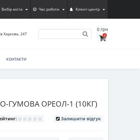
Вибір міста
Час роботи
Клієнт-центр
0 грн
їв Харкова, 247
0
КОНТАКТИ
О-ГУМОВА ОРЕОЛ-1 (10КГ)
ейтинг:
Залишити відгук