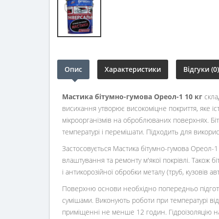
Опис
Характеристики
Відгуки (0)
Мастика бітумно-гумова Ореол-1 10 кг
скла
висихання утворює високоміцне покриття, яке іст
мікроорганізмів на оброблюваних поверхнях. Біт
температурі і перемішати. Підходить для викори
Застосовується Мастика бітумно-гумова Ореол-1 10 
влаштування та ремонту м'якої покрівлі. Також бі
і антикорозійної обробки металу (труб, кузовів авт
Поверхню основи необхідно попередньо підготув
сумішами. Виконують роботи при температурі від
приміщенні не менше 12 годин. Гідроізоляцію н