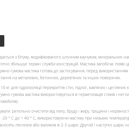
дається з бітуму, модифікованого штучним каучуком, мінеральних на
отно збільшує термін служби конструкцій. Мастика запобігає появі цв
умно-гумова мастика готова до застосування, перед використанням ї
стання на металевих, бетонних, дерев'яних та інших поверхнях.
кг для гідроізоляції перекриттів стін, підлог, кам'яних і цегляних к
тумно-гумова мастика використовується в герметизацїя стиків і негли
омобілів).
ати: ретельно очистити від пилу, бруду і жиру, тріщини і нерівнос
 -20 ° С до + 40 ° С, використовуючи мастику при низьких температ
аносять пензлем або валиком в 2-3 шари. Другий і наступні шари, 