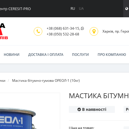
ентр CERESIT-PRO
RU
UA
+38 (068) 631-34-15,
Харків, пр. Геро
+38 (050) 532-28-68
НОВИНИ
ДОСТАВКА І ОПЛАТА
ПОСЛУГИ
ПРО КОМПАНІЮ
ики
Мастика бітумно-гумова ОРЕОЛ-1 (10кг)
МАСТИКА БІТУМН
В наявності
Р
Ціна на товар: