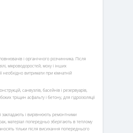
повнювачів і органічного розчинника. Після
ілі, мікроводоростей, моху і інших
ї необхідно витримати при кімнатній
онструкцій, санвузлів, басейнів і резервуарів,
боких тріщин асфальту і бетону, для гідроізоляції
ті закладають і вирівнюють ремонтними
урах, матеріал попередньо зберігають в теплому
наносять тільки після висихання попереднього