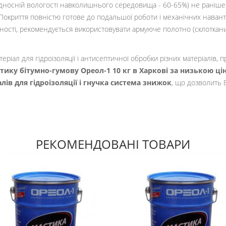
і відносній вологості навколишнього середовища - 60-65%) не раніше
Покриття повністю готове до подальшої роботи і механічних наван
ності, рекомендується використовувати армуюче полотно (склоткани
атеріал для гідроізоляції і антисептичної обробки різних матеріалів
тику бітумно-гумову Ореол-1 10 кг в Харкові за низькою ці
ів для гідроізоляції і гнучка система знижок
, що дозволить В
РЕКОМЕНДОВАНІ ТОВАРИ