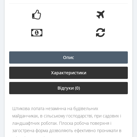
Опис
Характеристики
Відгуки (0)
Штикова лопата незамінна на будівельних
майданчиках, в сільському господарстві, при садових і
ландшафтних роботах. Плоска робоча поверхня і
загострена форма дозволяють ефективно проникати в