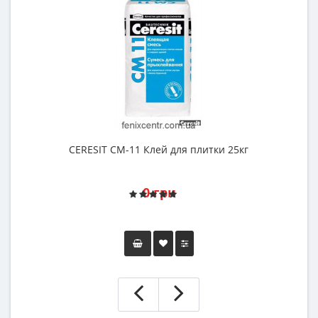
CERESIT СМ-11 Клей для плитки 25кг
К
0 грн