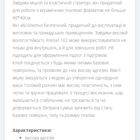
Завдяки міцній та еластичній структурі, він придатний
для роботи з керамічною плиткою форматом не більше
40*40см.
Він абсолютно безпечний, придатний до експлуатації в
житлових та громадських приміщеннях. Завдяки високій
вологостійкості, Kreisel 102 може використовуватися не
тільки для внутрішніх, а й для зовнішніх робіт. НЕ
підходить для оформлення підлог з підігрівом.
Клей поєднується з будь якими типами базових
поверхонь, та проявляє до них високу адгезію. Вміст
мішку змішується з водою до утворення однорідної
маси. Готовий розчин має високу пластичність, з ним
легко та зручно працювати. У процесі висихання, шар
залишається стабільним, не тріскається та не
деформується. Витрата суміші залежить від стану
базової поверхні, типу та розміру плитки.
Характеристики:
висока адгезія