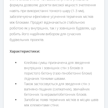
формула дозволяє досягти високої міцності зчеплення
навіть при використанні тонкого шару (1-3 мм),
забезпечуючи ефективне усунення термічних містків
між блоками. Продукт відзначається стабільною
роботою як у внутрішніх, так і у зовнішніх будівлях, що
робить його надійним вибором для сучасних
будівельних проектів.
Характеристики:
Клейова суміш призначена для зведення
внутрішніх і зовнішніх стін з блоків із
пористого бетону (газо-пінобетонні блоки)
з’єднаних тонкими швами.
Також застосовується для зведення стін з
вапняно-піщаних (силікатних), звичайних
бетонних та керамзитобетонних блоків.
Запобігає появі термічних містків в місцях швів
між елементами стіни.