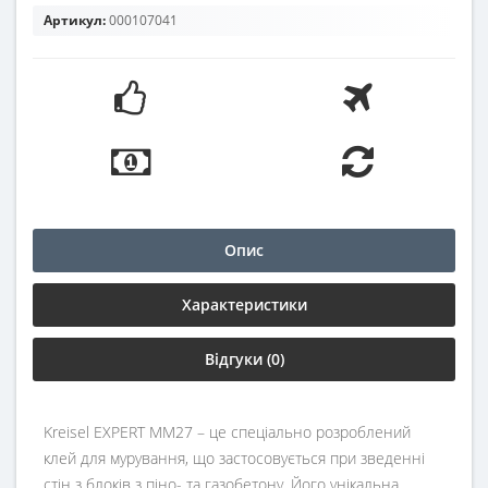
Артикул:
000107041
Опис
Характеристики
Відгуки (0)
Kreisel EXPERT MM27
– це спеціально розроблений
клей для мурування, що застосовується при зведенні
стін з блоків з піно- та газобетону. Його унікальна