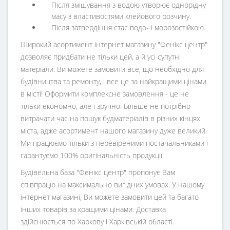
Після змішування з водою утворює однорідну
масу з властивостями клейового розчину.
Після затвердіння стає водо- і морозостійкою.
Широкий асортимент інтернет магазину "Фенікс центр"
дозволяє придбати не тільки цей, а й усі супутні
матеріали. Ви можете замовити все, що необхідно для
будівництва та ремонту, і все це за найкращими цінами
в місті! Оформити комплексне замовлення - це не
тільки економно, але і зручно. Більше не потрібно
витрачати час на пошук будматеріалів в різних кінцях
міста, адже асортимент нашого магазину дуже великий.
Ми працюємо тільки з перевіреними постачальниками і
гарантуємо 100% оригінальність продукції.
Будівельна база "Фенікс центр" пропонує Вам
співпрацю на максимально вигідних умовах. У нашому
інтернет магазині, Ви можете замовити цей та багато
інших товарів за кращими цінами. Доставка
здійснюється по Харкову і Харківській області.