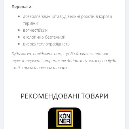
Переваги:
дозволяє закінчити будівельні роботи в короткі
терміни
вогнестійкий
екологічно безпечний
висока теплопровідність
Будь ласка, повідомте нам, що Ви дізналися про нас
через інтернет і отримаєте додаткову знижку на будь-
який з представлених товарів.
РЕКОМЕНДОВАНІ ТОВАРИ