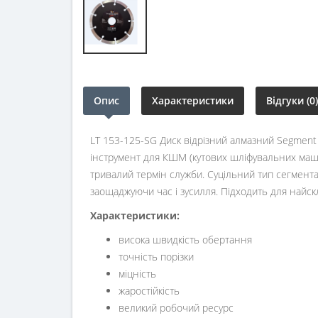
Опис
Характеристики
Відгуки (0)
LT 153-125-SG Диск відрізний алмазний Segment
інструмент для КШМ (кутових шліфувальних машин
тривалий термін служби. Суцільний тип сегмента
заощаджуючи час і зусилля. Підходить для найск
Характеристики:
висока швидкість обертання
точність порізки
міцність
жаростійкість
великий робочий ресурс