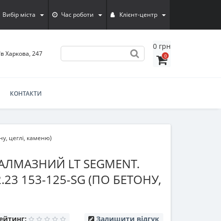
Вибір міста
Час роботи
Клієнт-центр
0 грн
їв Харкова, 247
0
КОНТАКТИ
ну, цеглі, каменю)
 АЛМАЗНИЙ LT SEGMENT.
.23 153-125-SG (ПО БЕТОНУ,
ейтинг:
Залишити відгук