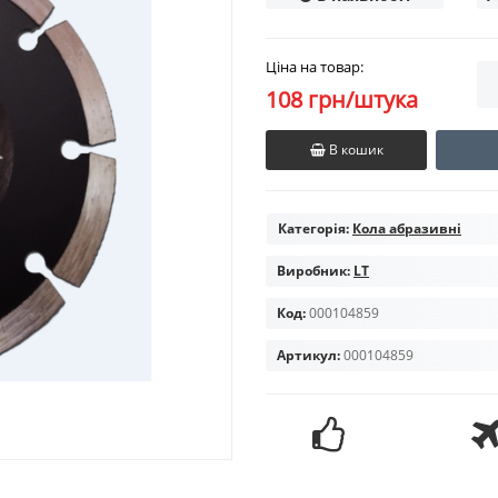
Ціна на товар:
108 грн/штука
В кошик
Категорія:
Кола абразивні
Виробник:
LT
Код:
000104859
Артикул:
000104859