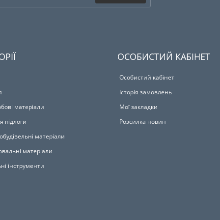
ОРІЇ
ОСОБИСТИЙ КАБІНЕТ
Особистий кабінет
я
Історія замовлень
бові матеріали
Мої закладки
я підлоги
Розсилка новин
обудівельні матеріали
вальні матеріали
ьні інструменти