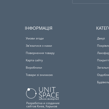
ІНФОРМАЦІЯ
КАТЕГ
Умови згоди
Двері
Зв'язатися з нами
Покрівл
Повернення товару
Лакофар
Карта сайту
Покритт
Виробники
Загальн
Товари зі знижкою
Оздоблю
Будівел
Разработка и создание
сайтов Киев, Харьков