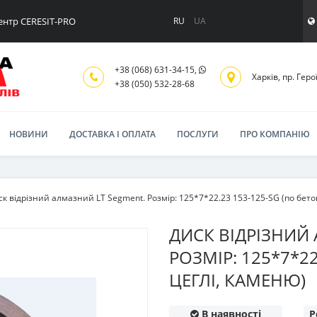
ентр CERESIT-PRO
RU
UA
+38 (068) 631-34-15,
Харків, пр. Геро
+38 (050) 532-28-68
НОВИНИ
ДОСТАВКА І ОПЛАТА
ПОСЛУГИ
ПРО КОМПАНІЮ
ск відрізний алмазний LT Segment. Розмір: 125*7*22.23 153-125-SG (по бето
ДИСК ВІДРІЗНИЙ
РОЗМІР: 125*7*22
ЦЕГЛІ, КАМЕНЮ)
В наявності
Р