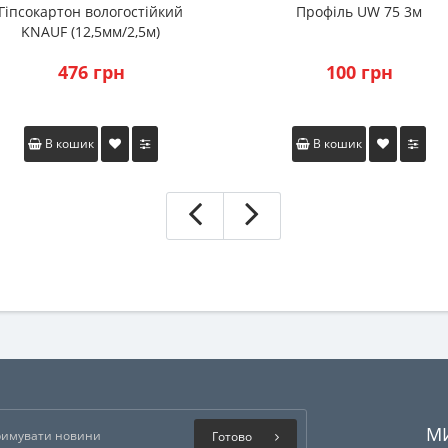
Гіпсокартон вологостійкий
Профіль UW 75 3м
KNAUF (12,5мм/2,5м)
476 грн
100 грн
В кошик
В кошик
М
Готово