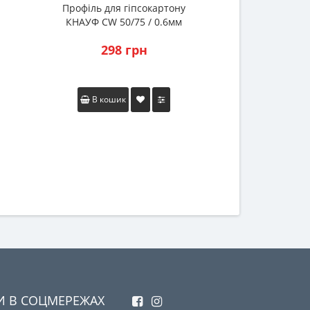
Профіль для гіпсокартону
Диск відрізни
КНАУФ CW 50/75 / 0.6мм
Segment. Розмі
(Knauf) (3м)
153-230-SG (по
298 грн
314
кам
В кошик
В коши
И В СОЦМЕРЕЖАХ