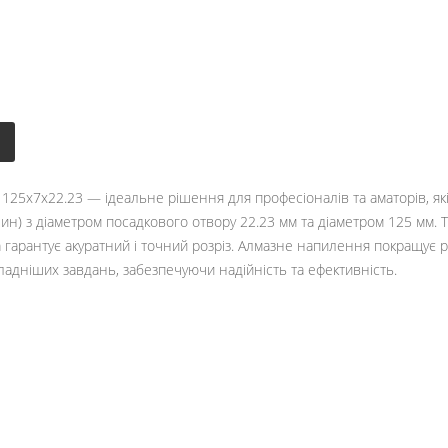
 125х7х22.23 — ідеальне рішення для професіоналів та аматорів, я
) з діаметром посадкового отвору 22.23 мм та діаметром 125 мм. Т
 гарантує акуратний і точний розріз. Алмазне напилення покращує рі
ладніших завдань, забезпечуючи надійність та ефективність.