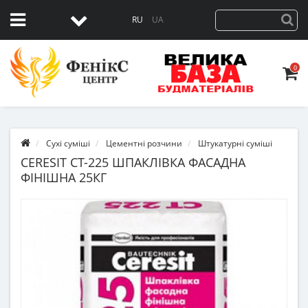
RU
UA
0
Сухі суміші
Цементні розчини
Штукатурні суміші
CERESIT CT-225 ШПАКЛІВКА ФАСАДНА
ФІНІШНА 25КГ