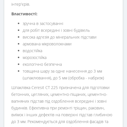
інтер'єрів.
Властивості:
зручна в застосуванні
для робіт всередині і зовні будівель
висока адгезія до мінеральних підстави
армована мікроволокнами
водостійка
морозостійка
екологічно безпечна
товщина шару за одне нанесення до 3 мм
(шпаклювання), до 5 мм (обробка - набризк)
Шпаклівка Ceresit СТ 225 призначена для підготовки
бетонних, цегляних, цементно-піщаних, цементно-
вапняних підстав під оздоблення всередині і зовні
будинків. Ефективна при ремонті тріщин, раковин,
виїмок і інших дефектів на поверхні підстав глибиною
до 3 мм. Рекомендується для оздоблення фасадів та