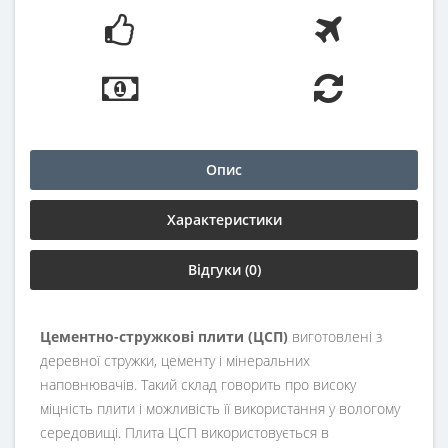
Опис
Характеристики
Відгуки (0)
Цементно-стружкові плити (ЦСП)
виготовлені з
деревної стружки, цементу і мінеральних
наповнювачів. Такий склад говорить про високу
міцність плити і можливість її використання у вологому
середовищі. Плита ЦСП використовується в