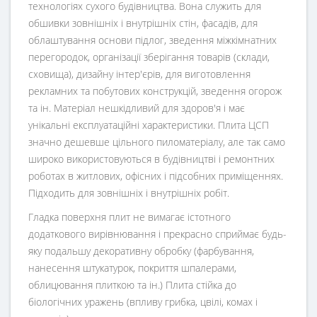
технологіях сухого будівництва. Вона служить для
обшивки зовнішніх і внутрішніх стін, фасадів, для
облаштування основи підлог, зведення міжкімнатних
перегородок, організації зберігання товарів (склади,
сховища), дизайну інтер'єрів, для виготовлення
рекламних та побутових конструкцій, зведення огорож
та ін. Матеріал нешкідливий для здоров'я і має
унікальні експлуатаційні характеристики. Плита ЦСП
значно дешевше цільного пиломатеріалу, але так само
широко використовуються в будівництві і ремонтних
роботах в житлових, офісних і підсобних приміщеннях.
Підходить для зовнішніх і внутрішніх робіт.
Гладка поверхня плит не вимагає істотного
додаткового вирівнювання і прекрасно сприймає будь-
яку подальшу декоративну обробку (фарбування,
нанесення штукатурок, покриття шпалерами,
облицювання плиткою та ін.) Плита стійка до
біологічних уражень (впливу грибка, цвілі, комах і