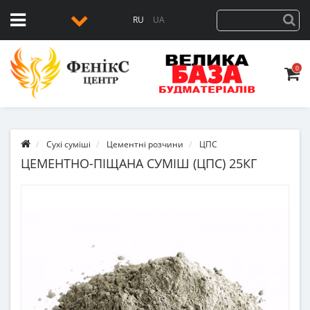
RU
UA
0
Сухі суміші
Цементні розчини
ЦПС
ЦЕМЕНТНО-ПІЩАНА СУМІШ (ЦПС) 25КГ