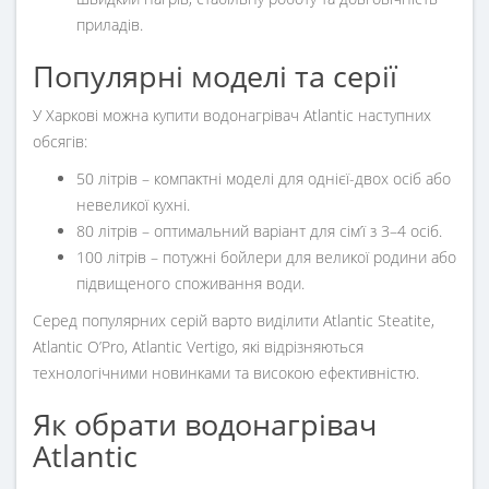
приладів.
Популярні моделі та серії
У Харкові можна купити водонагрівач Atlantic наступних
обсягів:
50 літрів
– компактні моделі для однієї-двох осіб або
невеликої кухні.
80 літрів
– оптимальний варіант для сім’ї з 3–4 осіб.
100 літрів
– потужні бойлери для великої родини або
підвищеного споживання води.
Серед популярних серій варто виділити
Atlantic Steatite,
Atlantic O’Pro, Atlantic Vertigo
, які відрізняються
технологічними новинками та високою ефективністю.
Як обрати водонагрівач
Atlantic