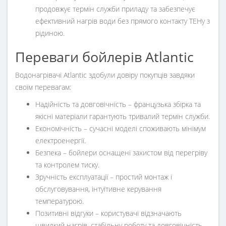
продовжує термін служби приладу та забезпечує
ефективний нагрів води без прямого контакту ТЕНу з
рідиною.
Переваги бойлерів Atlantic
Водонагрівачі Atlantic здобули довіру покупців завдяки
своїм перевагам:
Надійність та довговічність
– французька збірка та
якісні матеріали гарантують тривалий термін служби.
Економічність
– сучасні моделі споживають мінімум
електроенергії.
Безпека
– бойлери оснащені захистом від перегріву
та контролем тиску.
Зручність експлуатації
– простий монтаж і
обслуговування, інтуїтивне керування
температурою.
Позитивні відгуки
– користувачі відзначають
швидкий нагрів, стабільну роботу та довговічність