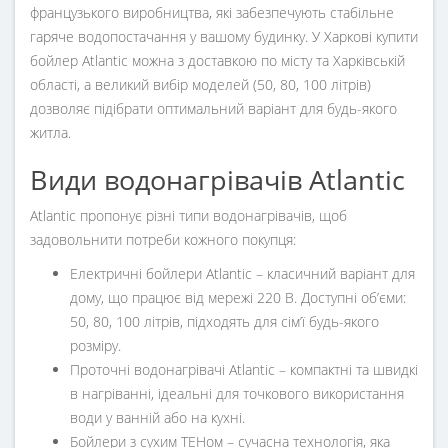
французького виробництва, які забезпечують стабільне
гаряче водопостачання у вашому будинку. У Харкові купити
бойлер Atlantic можна з доставкою по місту та Харківській
області, а великий вибір моделей (50, 80, 100 літрів)
дозволяє підібрати оптимальний варіант для будь-якого
житла.
Види водонагрівачів Atlantic
Atlantic пропонує різні типи водонагрівачів, щоб
задовольнити потреби кожного покупця:
Електричні бойлери Atlantic
– класичний варіант для
дому, що працює від мережі 220 В. Доступні об’єми:
50, 80, 100 літрів, підходять для сім’ї будь-якого
розміру.
Проточні водонагрівачі Atlantic
– компактні та швидкі
в нагріванні, ідеальні для точкового використання
води у ванній або на кухні.
Бойлери з сухим ТЕНом
– сучасна технологія, яка