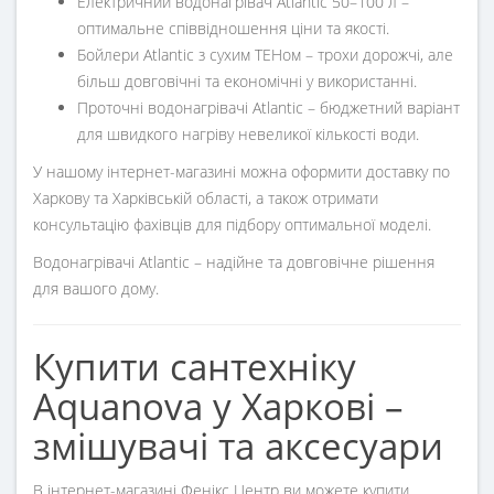
Електричний водонагрівач Atlantic 50–100 л
–
оптимальне співвідношення ціни та якості.
Бойлери Atlantic з сухим ТЕНом
– трохи дорожчі, але
більш довговічні та економічні у використанні.
Проточні водонагрівачі Atlantic
– бюджетний варіант
для швидкого нагріву невеликої кількості води.
У нашому інтернет-магазині можна оформити доставку по
Харкову та Харківській області, а також отримати
консультацію фахівців для підбору оптимальної моделі.
Водонагрівачі Atlantic – надійне та довговічне рішення
для вашого дому.
Купити сантехніку
Aquanova у Харкові –
змішувачі та аксесуари
В інтернет-магазині
Фенікс Центр
ви можете купити