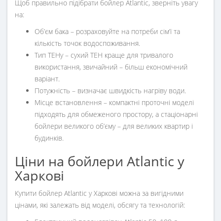
Щоб правильно підібрати бойлер Atlantic, зверніть увагу
на:
Об’єм бака
– розраховуйте на потреби сім’ї та
кількість точок водоспоживання.
Тип ТЕНу
– сухий ТЕН краще для тривалого
використання, звичайний – більш економічний
варіант.
Потужність
– визначає швидкість нагріву води.
Місце встановлення
– компактні проточні моделі
підходять для обмеженого простору, а стаціонарні
бойлери великого об’єму – для великих квартир і
будинків.
Ціни на бойлери Atlantic у
Харкові
Купити бойлер Atlantic у Харкові можна за вигідними
цінами, які залежать від моделі, обсягу та технологій: